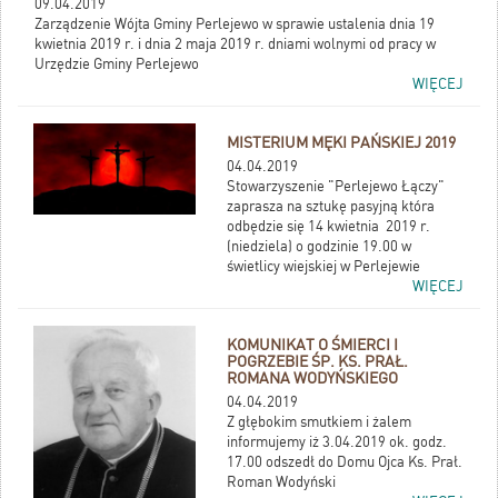
09.04.2019
Zarządzenie Wójta Gminy Perlejewo w sprawie ustalenia dnia 19
kwietnia 2019 r. i dnia 2 maja 2019 r. dniami wolnymi od pracy w
Urzędzie Gminy Perlejewo
WIĘCEJ
MISTERIUM MĘKI PAŃSKIEJ 2019
04.04.2019
Stowarzyszenie "Perlejewo Łączy"
zaprasza na sztukę pasyjną która
odbędzie się 14 kwietnia 2019 r.
(niedziela) o godzinie 19.00 w
świetlicy wiejskiej w Perlejewie
WIĘCEJ
KOMUNIKAT O ŚMIERCI I
POGRZEBIE ŚP. KS. PRAŁ.
ROMANA WODYŃSKIEGO
04.04.2019
Z głębokim smutkiem i żalem
informujemy iż 3.04.2019 ok. godz.
17.00 odszedł do Domu Ojca Ks. Prał.
Roman Wodyński