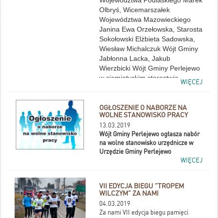
Województwa Podlaskiego Marek
Olbryś, Wicemarszałek
Województwa Mazowieckiego
Janina Ewa Orzełowska, Starosta
Sokołowski Elżbieta Sadowska,
Wiesław Michalczuk Wójt Gminy
Jabłonna Lacka, Jakub
Wierzbicki Wójt Gminy Perlejewo
w siemiatyckim starostwie
WIĘCEJ
podpisali list intencyjny w sprawie
budowy mostu w ramach
rządowego programu "Mosty dla
OGŁOSZENIE O NABORZE NA
WOLNE STANOWISKO PRACY
regionów".
13.03.2019
Wójt Gminy Perlejewo ogłasza nabór
na wolne stanowisko urzędnicze w
Urzędzie Gminy Perlejewo
WIĘCEJ
VII EDYCJA BIEGU "TROPEM
WILCZYM" ZA NAMI
04.03.2019
Za nami VII edycja biegu pamięci