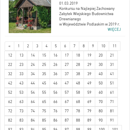
01.03.2019
Konkursu na Najlepiej Zachowany
Zabytek Wiejskiego Budownictwa
Drewnianego
w Województwie Podlaskim w 2019 r.
WIĘCEJ
«
1
2
3
4
5
6
7
8
9
10
11
12
13
14
15
16
17
18
19
20
21
22
23
24
25
26
27
28
29
30
31
32
33
34
35
36
37
38
39
40
41
42
43
44
45
46
47
48
49
50
51
52
53
54
55
56
57
58
59
60
61
62
63
64
65
66
67
68
69
70
71
72
73
74
75
76
77
78
79
80
81
82
83
84
85
86
87
88
89
90
91
92
93
94
95
96
97
98
99
100
101