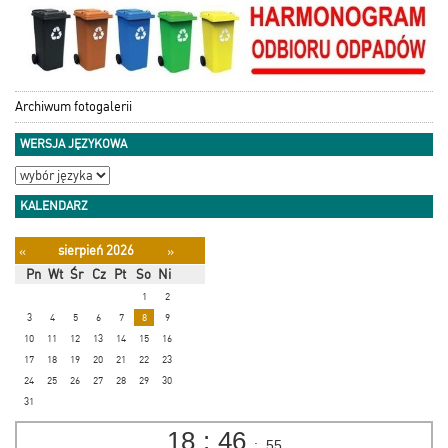
Archiwum fotogalerii
WERSJA JĘZYKOWA
KALENDARZ
sierpień 2026
«
»
Pn
Wt
Śr
Cz
Pt
So
Ni
1
2
3
4
5
6
7
8
9
10
11
12
13
14
15
16
17
18
19
20
21
22
23
24
25
26
27
28
29
30
31
18
:
46
:
56