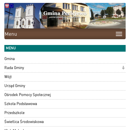
Menu
Toggle
naviga
MENU
Gmina
Rada Gminy
Wójt
Urząd Gminy
Ośrodek Pomocy Społecznej
Szkoła Podstawowa
Przedszkole
Świetlica Środowiskowa