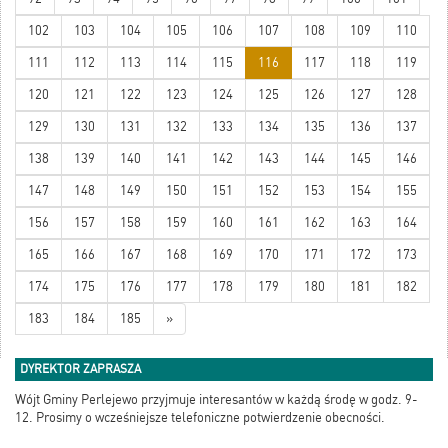
102
103
104
105
106
107
108
109
110
111
112
113
114
115
116
117
118
119
120
121
122
123
124
125
126
127
128
129
130
131
132
133
134
135
136
137
138
139
140
141
142
143
144
145
146
147
148
149
150
151
152
153
154
155
156
157
158
159
160
161
162
163
164
165
166
167
168
169
170
171
172
173
174
175
176
177
178
179
180
181
182
183
184
185
»
DYREKTOR ZAPRASZA
Wójt Gminy Perlejewo przyjmuje interesantów w każdą środę w godz. 9-
12. Prosimy o wcześniejsze telefoniczne potwierdzenie obecności.