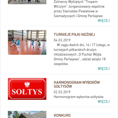
Żołnierzy Wyklętych "Tropem
Wilczym" zorganizowany wspólnie
przez Starostwo Powiatowe w
Siemiatyczach i Gminę Perlejewo
WIĘCEJ
TURNIEJE PIŁKI NOŻNEJ
04.03.2019
W ciągu dwóch dni, 16 i 17 lutego, w
turniejach piłkarskich drużyn
młodzieżowych „O Puchar Wójta
Gminy Perlejewo”, udział wzięło 18
zespołów.
WIĘCEJ
HARMONOGRAM WYBORÓW
SOŁTYSÓW
02.03.2019
Harmonogram wyborów sołtysów
WIĘCEJ
KONKURS