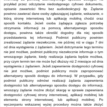
przykład przez odczytanie niedostępnego cyfrowo dokumentu,
opisanie zawartości filmu bez audiodeskrypcji itp. Żądanie
powinno zawierać dane osoby zgłaszającej żądanie, wskazanie, o
którą stronę internetową lub aplikację mobilną chodzi oraz
sposób kontaktu. Jeżeli osoba żądająca zgłasza potrzebę
otrzymania informacji za pomocą alternatywnego sposobu
dostępu, powinna także określić dogodny dla niej sposób
przedstawienia tej informacji. Podmiot publiczny powinien
zrealizować żądanie niezwłocznie, nie później niż w ciągu 7 dni
od dnia wystąpienia z żądaniem. Jeżeli dotrzymanie tego terminu
nie jest możliwe, podmiot publiczny niezwłocznie informuje o tym
wnoszącego żądanie, kiedy realizacja żądania będzie możliwa,
przy czym termin ten nie może być dłuższy niż 2 miesiące od dnia
wystąpienia z żądaniem. Jeżeli zapewnienie dostępności cyfrowej
nie jest możliwe, podmiot publiczny może zaproponować
alternatywny sposób dostępu do informacji. W przypadku, gdy
podmiot publiczny odmówi realizacji żądania zapewnienia
dostępności lub alternatywnego sposobu dostępu do informacji,
wnoszący żądanie możne złożyć skargę w sprawie zapewniana
dostępności cyfrowej strony internetowej, aplikacji mobilnej lub
elementu strony internetowej, lub aplikacji mobilnej. Po
wyczerpaniu wskazanej wyżej procedury można także złożyć