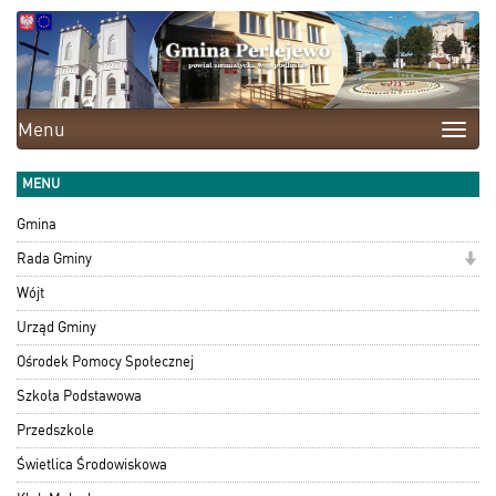
Menu
Toggle
naviga
MENU
Gmina
Rada Gminy
Wójt
Urząd Gminy
Ośrodek Pomocy Społecznej
Szkoła Podstawowa
Przedszkole
Świetlica Środowiskowa