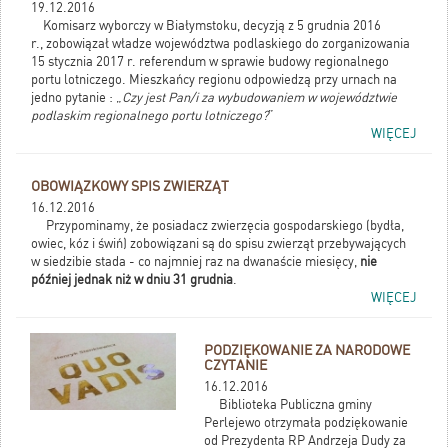
19.12.2016
Komisarz wyborczy w Białymstoku, decyzją z 5 grudnia 2016
r., zobowiązał władze województwa podlaskiego do zorganizowania
15 stycznia 2017 r. referendum w sprawie budowy regionalnego
portu lotniczego. Mieszkańcy regionu odpowiedzą przy urnach na
jedno pytanie : „
Czy jest Pan/i za wybudowaniem w województwie
podlaskim regionalnego portu lotniczego?
”
WIĘCEJ
OBOWIĄZKOWY SPIS ZWIERZĄT
16.12.2016
Przypominamy, że posiadacz zwierzęcia gospodarskiego (bydła,
owiec, kóz i świń) zobowiązani są do spisu zwierząt przebywających
w siedzibie stada - co najmniej raz na dwanaście miesięcy,
nie
później jednak niż w dniu 31 grudnia
.
WIĘCEJ
PODZIĘKOWANIE ZA NARODOWE
CZYTANIE
16.12.2016
Biblioteka Publiczna gminy
Perlejewo otrzymała podziękowanie
od Prezydenta RP Andrzeja Dudy za