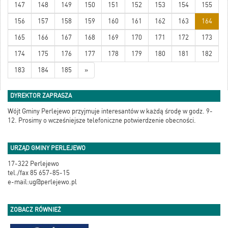
147
148
149
150
151
152
153
154
155
156
157
158
159
160
161
162
163
164
165
166
167
168
169
170
171
172
173
174
175
176
177
178
179
180
181
182
183
184
185
»
DYREKTOR ZAPRASZA
Wójt Gminy Perlejewo przyjmuje interesantów w każdą środę w godz. 9-
12. Prosimy o wcześniejsze telefoniczne potwierdzenie obecności.
URZĄD GMINY PERLEJEWO
17-322 Perlejewo
tel./fax 85 657-85-15
e-mail:ug@perlejewo.pl
ZOBACZ RÓWNIEŻ