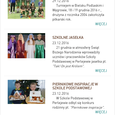
29.12.2016
Turniejem w Bielsku Podlaskim i
Węgrowie, 18 i 19 grudnia 2016 r.,
drużyna z rocznika 2004 zakończyła
piłkarski rok.
WIĘCEJ
SZKOLNE JASEŁKA
23.12.2016
21 grudnia w atmosferę Świąt
Bożego Narodzenia wprowadziły
uczniów i pracowników Szkoły
Podstawowej w Perlejewie jasełka pt.
"Tak! On jest Królem"
.
WIĘCEJ
PIERNIKOWE INSPIRACJE W
SZKOLE PODSTAWOWEJ
23.12.2016
W Szkole Podstawowej w
Perlejewie odbył się konkurs
rodzinny pt.
"Piernikowe inspiracje"
.
WIĘCEJ