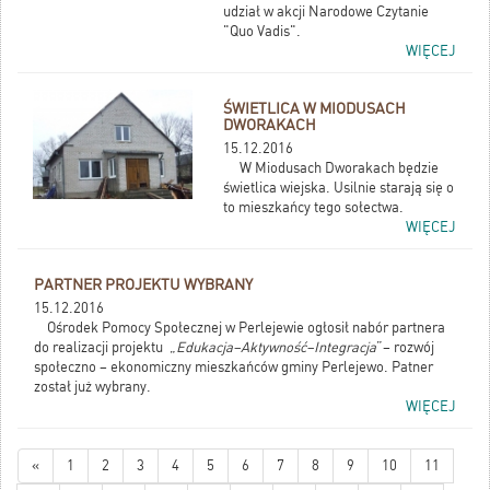
udział w akcji Narodowe Czytanie
"Quo Vadis".
WIĘCEJ
ŚWIETLICA W MIODUSACH
DWORAKACH
15.12.2016
W Miodusach Dworakach będzie
świetlica wiejska. Usilnie starają się o
to mieszkańcy tego sołectwa.
WIĘCEJ
PARTNER PROJEKTU WYBRANY
15.12.2016
Ośrodek Pomocy Społecznej w Perlejewie ogłosił nabór partnera
do realizacji projektu „
Edukacja–Aktywność–Integracja
”– rozwój
społeczno – ekonomiczny mieszkańców gminy Perlejewo. Patner
został już wybrany.
WIĘCEJ
«
1
2
3
4
5
6
7
8
9
10
11