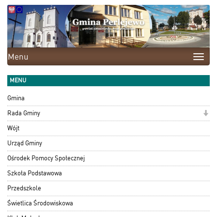
Menu
Toggle
naviga
MENU
Gmina
Rada Gminy
Wójt
Urząd Gminy
Ośrodek Pomocy Społecznej
Szkoła Podstawowa
Przedszkole
Świetlica Środowiskowa