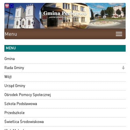
Menu
Toggle
naviga
MENU
Gmina
Rada Gminy
Wójt
Urząd Gminy
Ośrodek Pomocy Społecznej
Szkoła Podstawowa
Przedszkole
Świetlica Środowiskowa