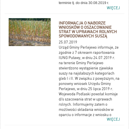
terminie tj. do dnia 30.08.2019 r.
WIĘCEJ
INFORMACJA O NABORZE
WNIOSKÓW O OSZACOWANIE
STRAT W UPRAWACH ROLNYCH
SPOWODOWANYCH SUSZĄ
25.07.2019
Urząd Gminy Perlejewo informuje, że
zgodnie z 7 okresem raportowania
IUNG Puławy, w dniu 24.07.2019 r.
na terenie Gminy Perlejewo
stwierdzono wystąpienie zjawiska
suszy na najsłabszych kategoriach
gleb I i II. W związku z powyższym, na
ponowny wniosek Urzędu Gminy
Perlejewo, w dniu 25 lipca 2019 r.
Wojewoda Podlaski powołał komisje
d/s szacowania strat w uprawach
rolnych. Informujemy zatem o
możliwości składania wniosków w
oparciu o informacje z wniosku o
WIĘCEJ
dopłaty obszarowe za rok 2019.
Kopię wniosku o dopłaty obszarowe