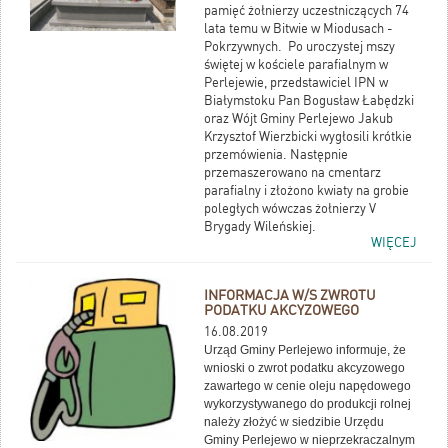
pamięć żołnierzy uczestniczących 74
lata temu w Bitwie w Miodusach -
Pokrzywnych. Po uroczystej mszy
świętej w kościele parafialnym w
Perlejewie, przedstawiciel IPN w
Białymstoku Pan Bogusław Łabędzki
oraz Wójt Gminy Perlejewo Jakub
Krzysztof Wierzbicki wygłosili krótkie
przemówienia. Następnie
przemaszerowano na cmentarz
parafialny i złożono kwiaty na grobie
poległych wówczas żołnierzy V
Brygady Wileńskiej.
WIĘCEJ
INFORMACJA W/S ZWROTU
PODATKU AKCYZOWEGO
16.08.2019
Urząd Gminy Perlejewo informuje, że
wnioski o zwrot podatku akcyzowego
zawartego w cenie oleju napędowego
wykorzystywanego do produkcji rolnej
należy złożyć w siedzibie Urzędu
Gminy Perlejewo w nieprzekraczalnym