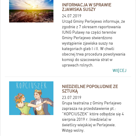
INFORMACJA W SPRAWIE
ZJAWISKA SUSZY
24.07.2019
Urząd Gminy Perlejewo informuje, że
zgodnie z 7 okresem raportowania
IUNG Puławy na części terenów
Gminy Perlejewo stwierdzono
wystąpienie zjawiska suszy na
kategoriach gleb I i II. W chwili
obecnej trwa procedura powoływania
komisji do szacowania strat w
uprawach rolnych.
WIĘCEJ
NIEDZIELNE POPOŁUDNIE ZE
SZTUKĄ
23.07.2019
Grupa teatralna z Gminy Perlejewo
zaprasza na przedstawienie pt.:
"KOPCIUSZEK" które odbędzie się 4
sierpnia 2019 r. (niedziela) w
świetlicy wiejskiej w Perlejewie.
Wstęp wolny.