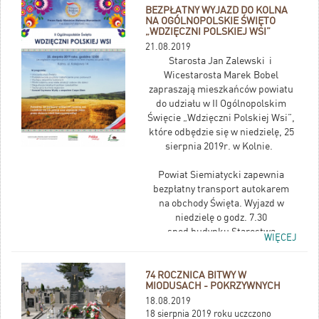
BEZPŁATNY WYJAZD DO KOLNA
NA OGÓLNOPOLSKIE ŚWIĘTO
„WDZIĘCZNI POLSKIEJ WSI”
21.08.2019
Starosta Jan Zalewski i
Wicestarosta Marek Bobel
zapraszają mieszkańców powiatu
do udziału w II Ogólnopolskim
Święcie „Wdzięczni Polskiej Wsi”,
które odbędzie się w niedzielę, 25
sierpnia 2019r. w Kolnie.
Powiat Siemiatycki zapewnia
bezpłatny transport autokarem
na obchody Święta. Wyjazd w
niedzielę o godz. 7.30
spod budynku Starostwa
WIĘCEJ
Powiatowego (ul. Leg.
Piłsudskiego 3).
Na miejscu organizatorzy
74 ROCZNICA BITWY W
MIODUSACH - POKRZYWNYCH
zapewniają posiłek.
18.08.2019
Przewidywany wyjazd z Kolna ok.
18 sierpnia 2019 roku uczczono
godz. 17.