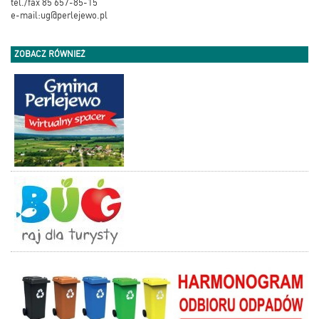
tel./fax 85 657-85-15
e-mail:ug@perlejewo.pl
ZOBACZ RÓWNIEŻ