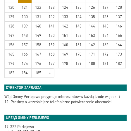
120
121
122
123
124
125
126
127
128
129
130
131
132
133
134
135
136
137
138
139
140
141
142
143
144
145
146
147
148
149
150
151
152
153
154
155
156
157
158
159
160
161
162
163
164
165
166
167
168
169
170
171
172
173
174
175
176
177
178
179
180
181
182
183
184
185
»
DYREKTOR ZAPRASZA
Wójt Gminy Perlejewo przyjmuje interesantów w każdą środę w godz. 9-
12. Prosimy o wcześniejsze telefoniczne potwierdzenie obecności.
URZĄD GMINY PERLEJEWO
17-322 Perlejewo