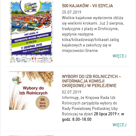
należy złożyć razem z wnioskiem o
500 KAJAKÓW - VII EDYCJA
oszacowanie strat w celu weryfikacji
danych.
25.07.2019
Wielkie kajakowe wydarzenie zbliża
się wielkimi krokami. Już 3 sierpnia,
tradycyjnie z plaży w Drohiczynie,
wypłynie następne
kilka/kilkadziesiąt/kilkaset załóg
kajakowych a zakończy się w
miejscowości Granne.
WIĘCEJ
WYBORY DO IZB ROLNICZYCH –
INFORMACJA KOMISJI
OKRĘGOWEJ W PERLEJEWIE
02.07.2019
Informuję, że Krajowa Rada Izb
Rolniczych zarządziła wybory do
Rady Powiatowej Podlaskiej Izby
Rolniczej na dzień
28 lipca 2019 r. w
godz. 8.00-18.00
WIĘCEJ