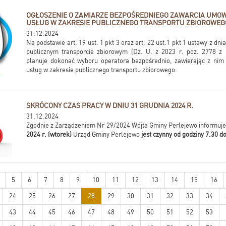
OGŁOSZENIE O ZAMIARZE BEZPOŚREDNIEGO ZAWARCIA UMOW
USŁUG W ZAKRESIE PUBLICZNEGO TRANSPORTU ZBIOROWEG
31.12.2024
Na podstawie art. 19 ust. 1 pkt 3 oraz art. 22 ust.1 pkt 1 ustawy z dn
publicznym transporcie zbiorowym (Dz. U. z 2023 r. poz. 2778 z p
planuje dokonać wyboru operatora bezpośrednio, zawierając z ni
usług w zakresie publicznego transportu zbiorowego.
SKRÓCONY CZAS PRACY W DNIU 31 GRUDNIA 2024 R.
31.12.2024
Zgodnie z Zarządzeniem Nr 29/2024 Wójta Gminy Perlejewo informuje
2024 r. (wtorek)
Urząd Gminy Perlejewo
jest czynny od godziny 7.30 d
5
6
7
8
9
10
11
12
13
14
15
16
24
25
26
27
28
29
30
31
32
33
34
43
44
45
46
47
48
49
50
51
52
53