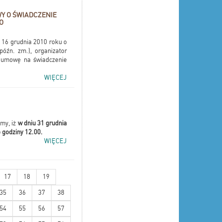
Y O ŚWIADCZENIE
O
ia 16 grudnia 2010 roku o
óźn. zm.), organizator
m umowę na świadczenie
WIĘCEJ
my, iż
w dniu 31 grudnia
o godziny 12.00.
WIĘCEJ
17
18
19
35
36
37
38
54
55
56
57