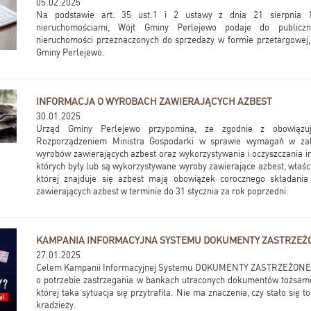
05.02.2025
Na podstawie art. 35 ust.1 i 2 ustawy z dnia 21 sierpnia 
nieruchomościami, Wójt Gminy Perlejewo podaje do publicz
nieruchomości przeznaczonych do sprzedaży w formie przetargowej,
Gminy Perlejewo.
INFORMACJA O WYROBACH ZAWIERAJĄCYCH AZBEST
30.01.2025
Urząd Gminy Perlejewo przypomina, że zgodnie z obowiąz
Rozporządzeniem Ministra Gospodarki w sprawie wymagań w zak
wyrobów zawierających azbest oraz wykorzystywania i oczyszczania in
których były lub są wykorzystywane wyroby zawierające azbest, właśc
której znajduje się azbest mają obowiązek corocznego składania
zawierających azbest w terminie do 31 stycznia za rok poprzedni.
KAMPANIA INFORMACYJNA SYSTEMU DOKUMENTY ZASTRZEŻ
27.01.2025
Celem Kampanii Informacyjnej Systemu DOKUMENTY ZASTRZEŻONE je
o potrzebie zastrzegania w bankach utraconych dokumentów tożsamo
której taka sytuacja się przytrafiła. Nie ma znaczenia, czy stało się 
kradzieży.