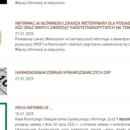
Więcej informacji w załączeniu.
INFORMACJA GŁÓWNEGO LEKARZA WETERYNARII DLA POSIADA
KÓZ ORAZ INNYCH ZWIERZĄT PARZYSTNOKOPYTNYCH NA TEM
27.01.2025
Powiatowy Lekarz Weterynarii w Siemiatyczach informuje o stwierdzen
pryszczycy (MDF) w Niemczech i realnym zagrożeniu zawleczenia tej c
Więcej informacji w załączeniu.
HARMONOGRAM ZEBRAŃ SPRAWOZDAWCZYCH OSP
27.01.2025
KRUS INFORMUJE ...
10.01.2025
Kasa Rolniczego Ubezpieczenia Społecznego informuje, iż od
1 styczn
przepisy ustawy z dnia 26 lipca 2024 r. o zmianie ustawy o emerytur
Ubezpieczeń Społecznych oraz niektórych innych ustaw, dzięki 