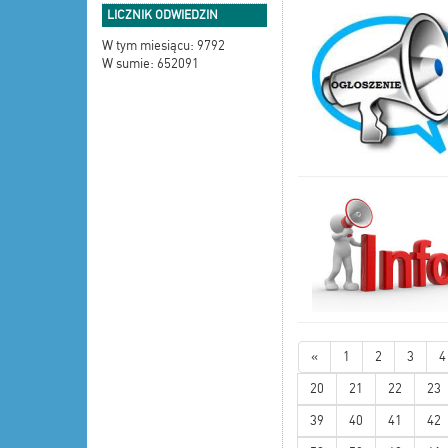
LICZNIK ODWIEDZIN
W tym miesiącu: 9792
W sumie: 652091
«
1
2
3
4
20
21
22
23
39
40
41
42