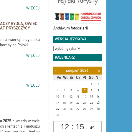
WIĘCEJ
CZY BYDŁA, OWIEC,
AT PRYSZCZYCY
Archiwum fotogalerii
WERSJA JĘZYKOWA
iu u zwierząt przypadku
horoby do Polski.
WIĘCEJ
KALENDARZ
sierpień 2026
«
»
Pn
Wt
Śr
Cz
Pt
So
Ni
1
2
WIĘCEJ
3
4
5
6
7
8
9
10
11
12
13
14
15
16
17
18
19
20
21
22
23
24
25
26
27
28
29
30
31
ia 2025 r.
weszły w życie
12
:
15
ach i rentach z Funduszu
:
49
którym możliwa będzie