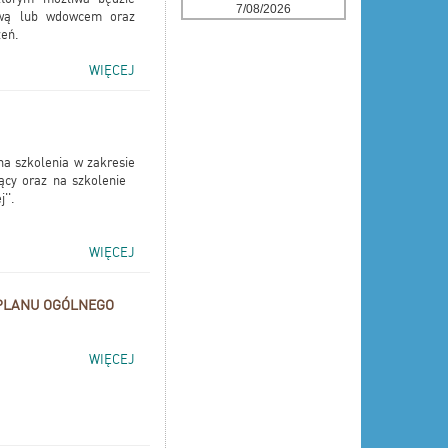
7/08/2026
dową lub wdowcem oraz
zeń.
WIĘCEJ
a szkolenia w zakresie
jący oraz na szkolenie
''.
WIĘCEJ
 PLANU OGÓLNEGO
WIĘCEJ