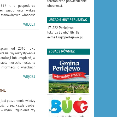
telefoniczne potwierdzenie
1997 r. o gospodarce
obecności.
nej wiadomości wykaz
 stanowiących własność
URZĄD GMINY PERLEJEWO
WIĘCEJ
17-322 Perlejewo
tel./fax 85 657-85-15
e-mail:ug@perlejewo.pl
ującym od 2010 roku
ZOBACZ RÓWNIEŻ
resie wykorzystywania
stalacji lub urządzeń, w
iciele nieruchomości, na
 informacji o wyrobach
WIĘCEJ
ONE
st poszerzenie wiedzy
ści przez każdą osobę,
to w wyniku zgubienia czy