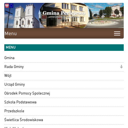
Menu
Toggle
naviga
MENU
Gmina
Rada Gminy
Wójt
Urząd Gminy
Ośrodek Pomocy Społecznej
Szkoła Podstawowa
Przedszkole
Świetlica Środowiskowa