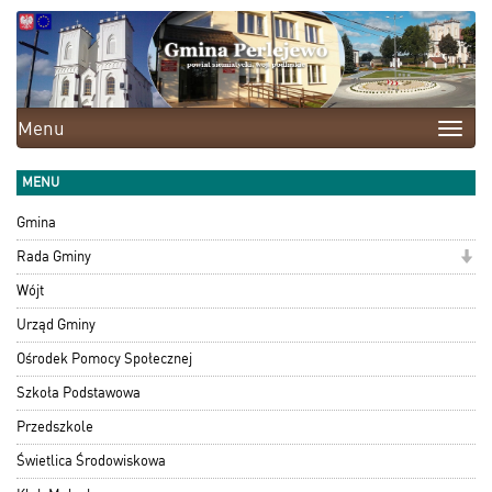
Menu
Toggle
naviga
MENU
Gmina
Rada Gminy
Wójt
Urząd Gminy
Ośrodek Pomocy Społecznej
Szkoła Podstawowa
Przedszkole
Świetlica Środowiskowa