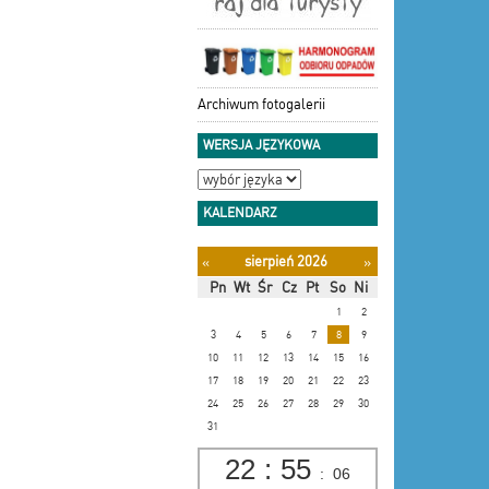
Archiwum fotogalerii
WERSJA JĘZYKOWA
KALENDARZ
sierpień 2026
«
»
Pn
Wt
Śr
Cz
Pt
So
Ni
1
2
3
4
5
6
7
8
9
10
11
12
13
14
15
16
17
18
19
20
21
22
23
24
25
26
27
28
29
30
31
22
:
55
:
07