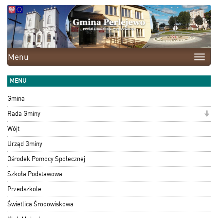
Menu
Toggle
naviga
MENU
Gmina
Rada Gminy
Wójt
Urząd Gminy
Ośrodek Pomocy Społecznej
Szkoła Podstawowa
Przedszkole
Świetlica Środowiskowa