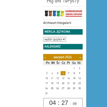
Archiwum fotogalerii
WERSJA JĘZYKOWA
KALENDARZ
sierpień 2026
«
»
Pn
Wt
Śr
Cz
Pt
So
Ni
1
2
3
4
5
6
7
8
9
10
11
12
13
14
15
16
17
18
19
20
21
22
23
24
25
26
27
28
29
30
31
04
:
27
:
10