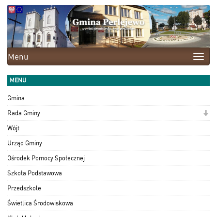
Menu
Toggle
naviga
MENU
Gmina
Rada Gminy
Wójt
Urząd Gminy
Ośrodek Pomocy Społecznej
Szkoła Podstawowa
Przedszkole
Świetlica Środowiskowa