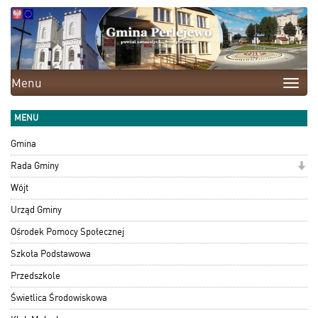
Menu
Toggle
naviga
MENU
Gmina
Rada Gminy
Wójt
Urząd Gminy
Ośrodek Pomocy Społecznej
Szkoła Podstawowa
Przedszkole
Świetlica Środowiskowa