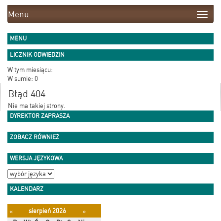
Menu
Toggle
naviga
MENU
LICZNIK ODWIEDZIN
W tym miesiącu:
W sumie: 0
Błąd 404
Nie ma takiej strony.
DYREKTOR ZAPRASZA
ZOBACZ RÓWNIEŻ
WERSJA JĘZYKOWA
KALENDARZ
sierpień 2026
«
»