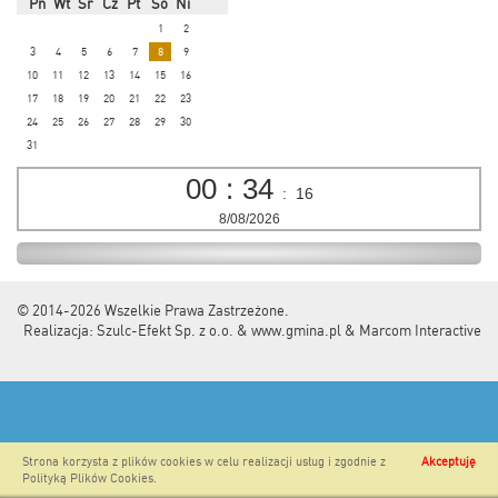
Pn
Wt
Śr
Cz
Pt
So
Ni
1
2
3
4
5
6
7
8
9
10
11
12
13
14
15
16
17
18
19
20
21
22
23
24
25
26
27
28
29
30
31
00
:
34
:
16
8/08/2026
© 2014-2026
Wszelkie Prawa Zastrzeżone.
Realizacja:
Szulc-Efekt Sp. z o.o. & www.gmina.pl
&
Marcom Interactive
Strona korzysta z plików cookies w celu realizacji usług i zgodnie z
Akceptuję
Polityką Plików Cookies
.