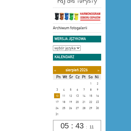
Archiwum fotogalerii
WERSJA JĘZYKOWA
KALENDARZ
sierpień 2026
«
»
Pn
Wt
Śr
Cz
Pt
So
Ni
1
2
3
4
5
6
7
8
9
10
11
12
13
14
15
16
17
18
19
20
21
22
23
24
25
26
27
28
29
30
31
05
:
43
:
12