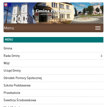
Menu
Toggle
naviga
MENU
Gmina
Rada Gminy
Wójt
Urząd Gminy
Ośrodek Pomocy Społecznej
Szkoła Podstawowa
Przedszkole
Świetlica Środowiskowa