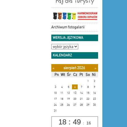
Archiwum fotogalerii
WERSJA JĘZYKOWA
KALENDARZ
sierpień 2026
«
»
Pn
Wt
Śr
Cz
Pt
So
Ni
1
2
3
4
5
6
7
8
9
10
11
12
13
14
15
16
17
18
19
20
21
22
23
24
25
26
27
28
29
30
31
18
:
49
:
17