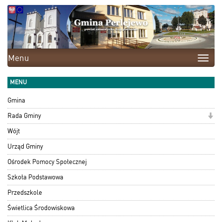
Menu
Toggle
naviga
MENU
Gmina
Rada Gminy
Wójt
Urząd Gminy
Ośrodek Pomocy Społecznej
Szkoła Podstawowa
Przedszkole
Świetlica Środowiskowa