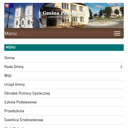
Menu
Toggle
naviga
MENU
Gmina
Rada Gminy
Wójt
Urząd Gminy
Ośrodek Pomocy Społecznej
Szkoła Podstawowa
Przedszkole
Świetlica Środowiskowa