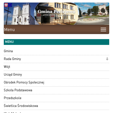
Menu
Toggle
naviga
MENU
Gmina
Rada Gminy
Wójt
Urząd Gminy
Ośrodek Pomocy Społecznej
Szkoła Podstawowa
Przedszkole
Świetlica Środowiskowa