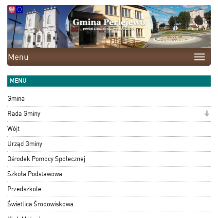
Menu
Toggle
naviga
MENU
Gmina
Rada Gminy
Wójt
Urząd Gminy
Ośrodek Pomocy Społecznej
Szkoła Podstawowa
Przedszkole
Świetlica Środowiskowa