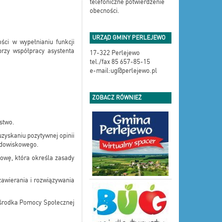
telefoniczne potwierdzenie
obecności.
URZĄD GMINY PERLEJEWO
ści w wypełnianiu funkcji
rzy współpracy asystenta
17-322 Perlejewo
tel./fax 85 657-85-15
e-mail:ug@perlejewo.pl
ZOBACZ RÓWNIEŻ
stwo.
zyskaniu pozytywnej opinii
odowiskowego.
mowę, która określa zasady
awierania i rozwiązywania
Ośrodka Pomocy Społecznej