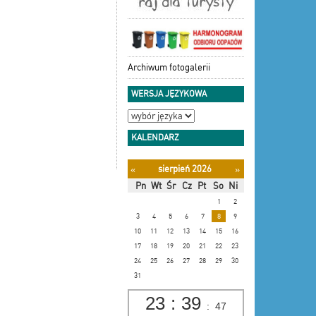
Archiwum fotogalerii
WERSJA JĘZYKOWA
KALENDARZ
sierpień 2026
«
»
Pn
Wt
Śr
Cz
Pt
So
Ni
1
2
3
4
5
6
7
8
9
10
11
12
13
14
15
16
17
18
19
20
21
22
23
24
25
26
27
28
29
30
31
23
:
39
:
47