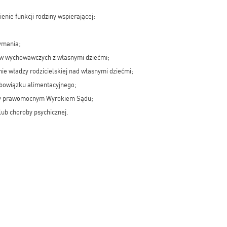
nie funkcji rodziny wspierającej:
zymania;
w wychowawczych z własnymi dziećmi;
ie władzy rodzicielskiej nad własnymi dziećmi;
obowiązku alimentacyjnego;
iny prawomocnym Wyrokiem Sądu;
ub choroby psychicznej.