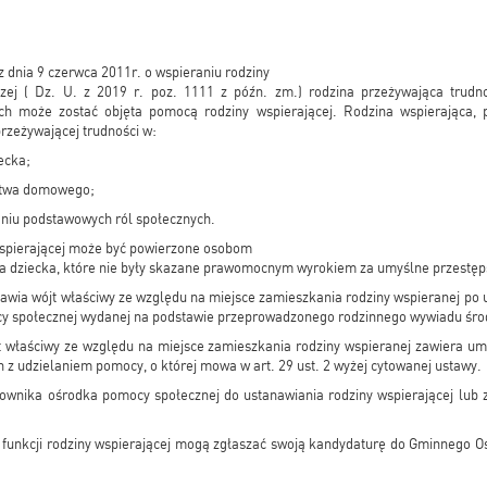
z dnia 9 czerwca 2011r. o wspieraniu rodziny
czej ( Dz. U. z 2019 r. poz. 1111 z późn. zm.) rodzina przeżywająca trudno
h może zostać objęta pomocą rodziny wspierającej. Rodzina wspierająca, p
rzeżywającej trudności w:
ecka;
stwa domowego;
ianiu podstawowych ról społecznych.
 wspierającej może być powierzone osobom
ia dziecka, które nie były skazane prawomocnym wyrokiem za umyślne przestęp
awia wójt właściwy ze względu na miejsce zamieszkania rodziny wspieranej po u
y społecznej wydanej na podstawie przeprowadzonego rodzinnego wywiadu śr
t właściwy ze względu na miejsce zamieszkania rodziny wspieranej zawiera u
 z udzielaniem pomocy, o której mowa w art. 29 ust. 2 wyżej cytowanej ustawy.
ownika ośrodka pomocy społecznej do ustanawiania rodziny wspierającej lub z
a funkcji rodziny wspierającej mogą zgłaszać swoją kandydaturę do Gminnego 