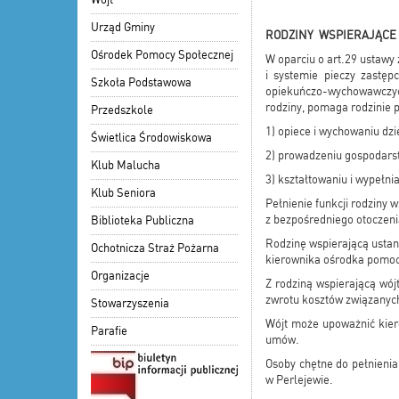
Urząd Gminy
RODZINY WSPIERAJĄCE
Ośrodek Pomocy Społecznej
W oparciu o art.29 ustawy 
i systemie pieczy zastęp
Szkoła Podstawowa
opiekuńczo-wychowawczyc
rodziny, pomaga rodzinie p
Przedszkole
1) opiece i wychowaniu dzi
Świetlica Środowiskowa
2) prowadzeniu gospodar
Klub Malucha
3) kształtowaniu i wypełn
Klub Seniora
Pełnienie funkcji rodziny
z bezpośredniego otoczen
Biblioteka Publiczna
Rodzinę wspierającą ustan
Ochotnicza Straż Pożarna
kierownika ośrodka pomoc
Organizacje
Z rodziną wspierającą wój
zwrotu kosztów związanych
Stowarzyszenia
Wójt może upoważnić kier
Parafie
umów.
Osoby chętne do pełnieni
w Perlejewie.