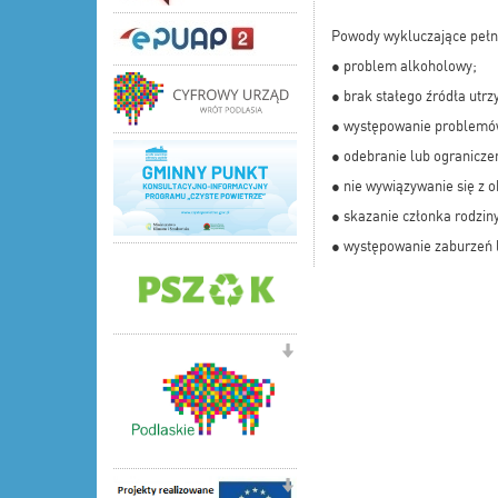
Powody wykluczające pełnie
● problem alkoholowy;
● brak stałego źródła utr
● występowanie problemó
● odebranie lub ograniczen
● nie wywiązywanie się z 
● skazanie członka rodz
● występowanie zaburzeń l