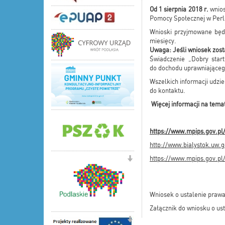
Od 1 sierpnia 2018 r.
wnios
Pomocy Społecznej w Perl
Wnioski przyjmowane będę
miesięcy.
Uwaga: Jeśli wniosek zosta
Świadczenie „Dobry start
do dochodu uprawniającego
Wszelkich informacji udz
do kontaktu.
Więcej informacji na tem
https://www.mpips.gov.pl/
http://www.bialystok.uw.
https://www.mpips.gov.pl
Wniosek o ustalenie prawa
Załącznik do wniosku o us