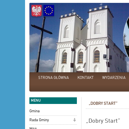
STRONA GŁÓWNA
KONTAKT
WYDARZENIA
MENU
„DOBRY START”
Gmina
„Dobry Start”
Rada Gminy
Wójt