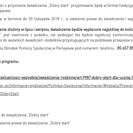
ki o przyznanie świadczenia „Dobry start” przyjmowane będę w formie tradycyj
ejewie.
 w terminie do 30 listopada 2018 r., a ustalenie prawa do świadczenia i wyp
nie złożony w lipcu i sierpniu, świadczenie będzie wypłacone najpóźniej do koń
” jest zwolnione z podatku, nie podlegać też będzie egzekucji komorniczej
 do wszelkich świadczeń i dodatków przysługujących na podstawie przepisów 
iela Ośrodek Pomocy Społecznej w Perlejewie pod numerem telefonu.:
85 657 8
at programu:
aktualnosci-wszystkie/swiadczenia-rodzinne/art,9987,dobry-start-dla-ucznia.
gov.pl/Informacje+wydzialow/Polityka+Spoleczna/Informacje+Wydzialu/Progr
/DobryStart
 do świadczenia „Dobry start”
talenie prawa do świadczenia „Dobry start”