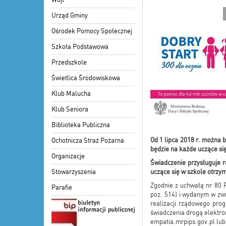
Urząd Gminy
Ośrodek Pomocy Społecznej
Szkoła Podstawowa
Przedszkole
Świetlica Środowiskowa
Klub Malucha
Klub Seniora
Biblioteka Publiczna
Od 1 lipca 2018 r. można 
Ochotnicza Straż Pożarna
będzie na każde uczące si
Organizacje
Świadczenie przysługuje r
Stowarzyszenia
uczące się w szkole otrzym
Zgodnie z uchwałą nr 80 
Parafie
poz. 514) i wydanym w zw
realizacji rządowego pro
świadczenia drogą elektro
empatia.mrpips.gov.pl lub