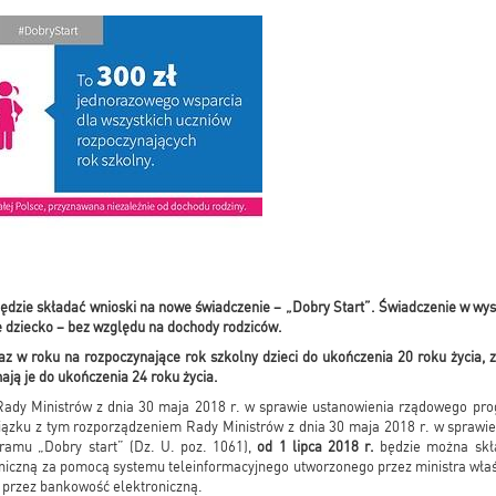
będzie składać wnioski na nowe świadczenie – „Dobry Start”. Świadczenie w wys
ę dziecko – bez względu na dochody rodziców.
az w roku na rozpoczynające rok szkolny dzieci do ukończenia 20 roku życia, 
ają je do ukończenia 24 roku życia.
Rady Ministrów z dnia 30 maja 2018 r. w sprawie ustanowienia rządowego pro
iązku z tym rozporządzeniem Rady Ministrów z dnia 30 maja 2018 r. w spraw
gramu „Dobry start” (Dz. U. poz. 1061),
od
1 lipca 2018 r.
będzie można skła
niczną za pomocą systemu teleinformacyjnego utworzonego przez ministra wła
 przez bankowość elektroniczną.