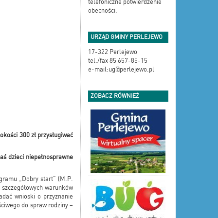
telefoniczne potwierdzenie
obecności.
URZĄD GMINY PERLEJEWO
17-322 Perlejewo
tel./fax 85 657-85-15
e-mail:ug@perlejewo.pl
ZOBACZ RÓWNIEŻ
okości 300 zł przysługiwać
zaś dzieci niepełnosprawne
gramu „Dobry start” (M.P.
ie szczegółowych warunków
dać wnioski o przyznanie
ściwego do spraw rodziny –