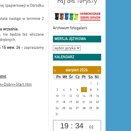
nej (papierowej) w Ośrodku
łata nastąpi w terminie 2
Archiwum fotogalerii
ca września.
, nie będzie też wliczane
WERSJA JĘZYKOWA
odrębnych.
5 15 wew. 24
– zapraszamy
KALENDARZ
sierpień 2026
«
»
html
Pn
Wt
Śr
Cz
Pt
So
Ni
1
2
am+Dobry+Start.htm
3
4
5
6
7
8
9
10
11
12
13
14
15
16
17
18
19
20
21
22
23
24
25
26
27
28
29
30
31
19
:
34
:
02