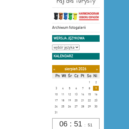
Archiwum fotogalerii
WERSJA JĘZYKOWA
KALENDARZ
sierpień 2026
«
»
Pn
Wt
Śr
Cz
Pt
So
Ni
1
2
3
4
5
6
7
8
9
10
11
12
13
14
15
16
17
18
19
20
21
22
23
24
25
26
27
28
29
30
31
06
:
51
:
52