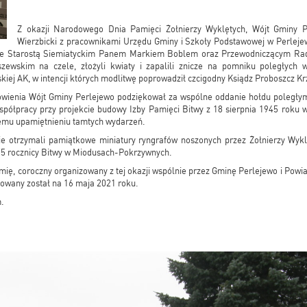
Z okazji Narodowego Dnia Pamięci Żołnierzy Wyklętych, Wójt Gminy P
Wierzbicki z pracownikami Urzędu Gminy i Szkoły Podstawowej w Perlejew
 ze Starostą Siemiatyckim Panem Markiem Boblem oraz Przewodniczącym Rad
wskim na czele, złożyli kwiaty i zapalili znicze na pomniku poległych
kiej AK, w intencji których modlitwę poprowadził czcigodny Ksiądz Proboszcz Kr
wienia Wójt Gminy Perlejewo podziękował za wspólne oddanie hołdu poległy
spółpracy przy projekcie budowy Izby Pamięci Bitwy z 18 sierpnia 1945 roku
łemu upamiętnieniu tamtych wydarzeń.
ie otrzymali pamiątkowe miniatury ryngrafów noszonych przez Żołnierzy Wyk
75 rocznicy Bitwy w Miodusach-Pokrzywnych.
mię, coroczny organizowany z tej okazji wspólnie przez Gminę Perlejewo i Powia
owany został na 16 maja 2021 roku.
.