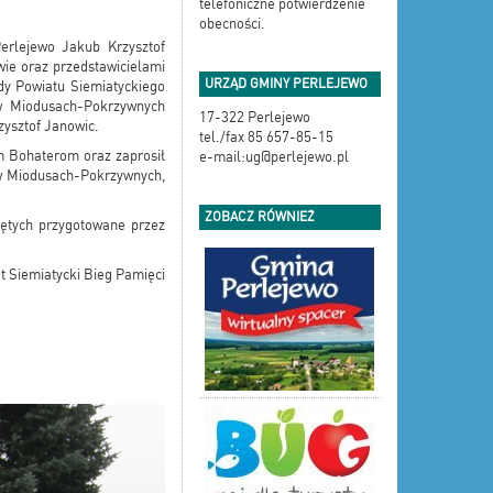
telefoniczne potwierdzenie
obecności.
erlejewo Jakub Krzysztof
ie oraz przedstawicielami
URZĄD GMINY PERLEJEWO
y Powiatu Siemiatyckiego
 w Miodusach-Pokrzywnych
17-322 Perlejewo
zysztof Janowic.
tel./fax 85 657-85-15
m Bohaterom oraz zaprosił
e-mail:ug@perlejewo.pl
 w Miodusach-Pokrzywnych,
ZOBACZ RÓWNIEŻ
lętych przygotowane przez
t Siemiatycki Bieg Pamięci