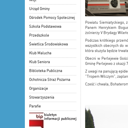
Urząd Gminy
Ośrodek Pomocy Społecznej
Powiatu Siemiatyckiego,
Szkoła Podstawowa
Panem Henrykiem Bogusze
żolnierzy V Brydagy Wileńs
Przedszkole
Podczas krótkiego przemó
Świetlica Środowiskowa
wszystkich obecnych do w
która słuzyła będzie trwa
Klub Malucha
Obecni w Perlejewie Gośc
Klub Seniora
Gminę Perlejewo z okazji 
Biblioteka Publiczna
Z uwagi na panującą epide
"Tropem Wilczym", zaplan
Ochotnicza Straż Pożarna
Cześć i chwała, Bohaterom
Organizacje
Stowarzyszenia
Parafie