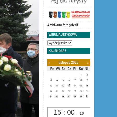
Archiwum fotogalerii
WERSJA JĘZYKOWA
KALENDARZ
listopad 2025
«
»
Pn
Wt
Śr
Cz
Pt
So
Ni
1
2
3
4
5
6
7
8
9
10
11
12
13
14
15
16
17
18
19
20
21
22
23
24
25
26
27
28
29
30
15
:
00
:
18