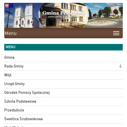
Menu
Toggle
naviga
MENU
Gmina
Rada Gminy
Wójt
Urząd Gminy
Ośrodek Pomocy Społecznej
Szkoła Podstawowa
Przedszkole
Świetlica Środowiskowa