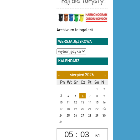
Archiwum fotogalerii
WERSJA JĘZYKOWA
KALENDARZ
sierpień 2026
«
»
Pn
Wt
Śr
Cz
Pt
So
Ni
1
2
3
4
5
6
7
8
9
10
11
12
13
14
15
16
17
18
19
20
21
22
23
24
25
26
27
28
29
30
31
05
:
03
:
52