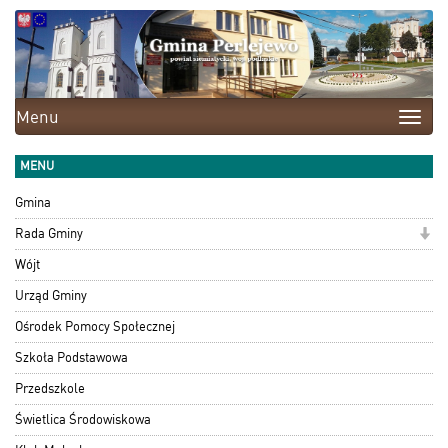
Menu
Toggle
naviga
MENU
Gmina
Rada Gminy
Wójt
Urząd Gminy
Ośrodek Pomocy Społecznej
Szkoła Podstawowa
Przedszkole
Świetlica Środowiskowa