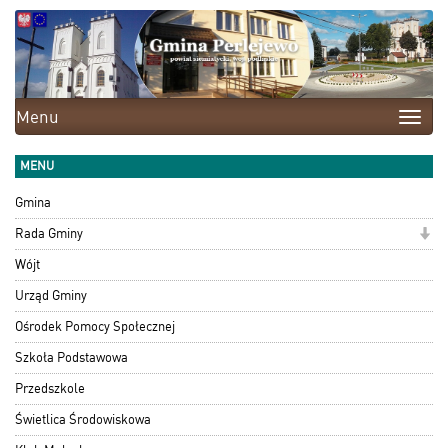
Menu
Toggle
naviga
MENU
Gmina
Rada Gminy
Wójt
Urząd Gminy
Ośrodek Pomocy Społecznej
Szkoła Podstawowa
Przedszkole
Świetlica Środowiskowa