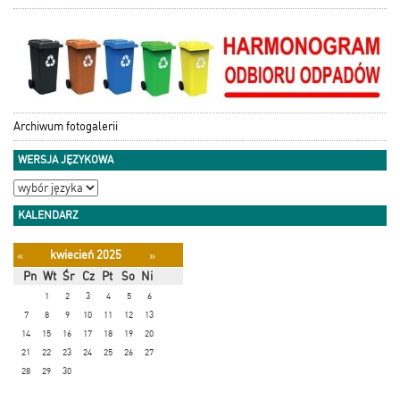
Archiwum fotogalerii
WERSJA JĘZYKOWA
KALENDARZ
kwiecień 2025
«
»
Pn
Wt
Śr
Cz
Pt
So
Ni
1
2
3
4
5
6
7
8
9
10
11
12
13
14
15
16
17
18
19
20
21
22
23
24
25
26
27
28
29
30