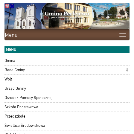
Menu
Toggle
naviga
MENU
Gmina
Rada Gminy
Wójt
Urząd Gminy
Ośrodek Pomocy Społecznej
Szkoła Podstawowa
Przedszkole
Świetlica Środowiskowa