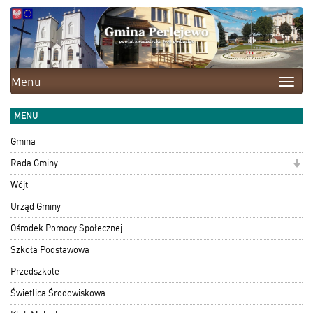
Menu
Toggle
naviga
MENU
Gmina
Rada Gminy
Wójt
Urząd Gminy
Ośrodek Pomocy Społecznej
Szkoła Podstawowa
Przedszkole
Świetlica Środowiskowa