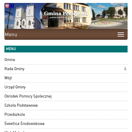
Menu
Toggle
naviga
MENU
Gmina
Rada Gminy
Wójt
Urząd Gminy
Ośrodek Pomocy Społecznej
Szkoła Podstawowa
Przedszkole
Świetlica Środowiskowa