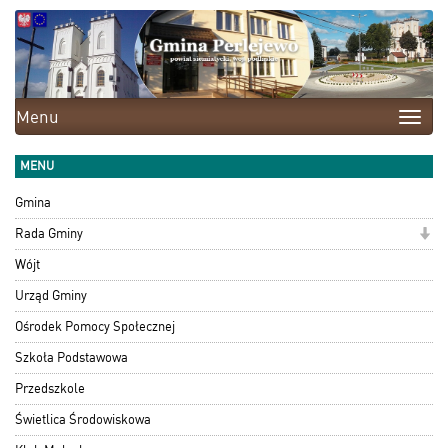
Menu
Toggle
naviga
MENU
Gmina
Rada Gminy
Wójt
Urząd Gminy
Ośrodek Pomocy Społecznej
Szkoła Podstawowa
Przedszkole
Świetlica Środowiskowa