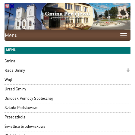
Menu
Toggle
naviga
MENU
Gmina
Rada Gminy
Wójt
Urząd Gminy
Ośrodek Pomocy Społecznej
Szkoła Podstawowa
Przedszkole
Świetlica Środowiskowa