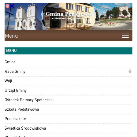
Menu
Toggle
naviga
MENU
Gmina
Rada Gminy
Wójt
Urząd Gminy
Ośrodek Pomocy Społecznej
Szkoła Podstawowa
Przedszkole
Świetlica Środowiskowa