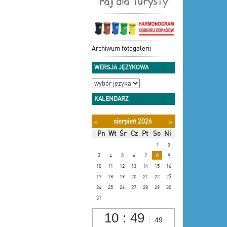
Archiwum fotogalerii
WERSJA JĘZYKOWA
KALENDARZ
sierpień 2026
«
»
Pn
Wt
Śr
Cz
Pt
So
Ni
1
2
3
4
5
6
7
8
9
10
11
12
13
14
15
16
17
18
19
20
21
22
23
24
25
26
27
28
29
30
31
10
:
49
:
50