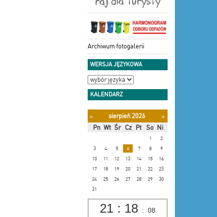
Archiwum fotogalerii
WERSJA JĘZYKOWA
KALENDARZ
sierpień 2026
«
»
Pn
Wt
Śr
Cz
Pt
So
Ni
1
2
3
4
5
6
7
8
9
10
11
12
13
14
15
16
17
18
19
20
21
22
23
24
25
26
27
28
29
30
31
21
:
18
:
09