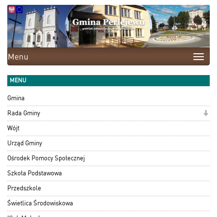
Menu
Toggle
naviga
MENU
Gmina
Rada Gminy
Wójt
Urząd Gminy
Ośrodek Pomocy Społecznej
Szkoła Podstawowa
Przedszkole
Świetlica Środowiskowa