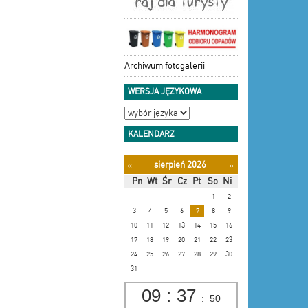
Archiwum fotogalerii
WERSJA JĘZYKOWA
KALENDARZ
sierpień 2026
«
»
Pn
Wt
Śr
Cz
Pt
So
Ni
1
2
3
4
5
6
7
8
9
10
11
12
13
14
15
16
17
18
19
20
21
22
23
24
25
26
27
28
29
30
31
09
:
37
:
51