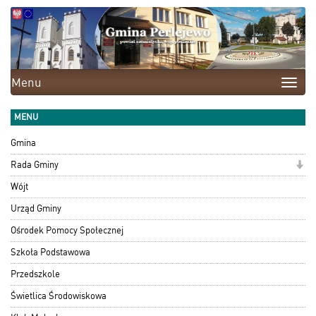
Menu
Toggle
naviga
MENU
Gmina
Rada Gminy
Wójt
Urząd Gminy
Ośrodek Pomocy Społecznej
Szkoła Podstawowa
Przedszkole
Świetlica Środowiskowa