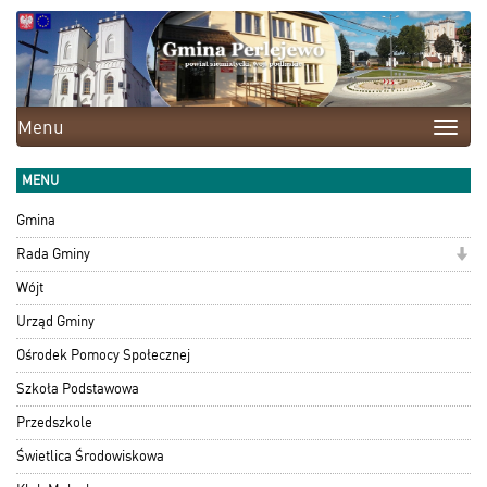
Menu
Toggle
naviga
MENU
Gmina
Rada Gminy
Wójt
Urząd Gminy
Ośrodek Pomocy Społecznej
Szkoła Podstawowa
Przedszkole
Świetlica Środowiskowa