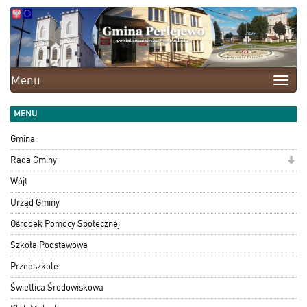
Menu
Toggle
naviga
MENU
Gmina
Rada Gminy
Wójt
Urząd Gminy
Ośrodek Pomocy Społecznej
Szkoła Podstawowa
Przedszkole
Świetlica Środowiskowa