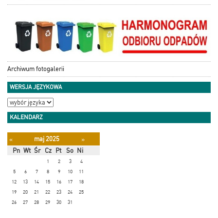
Archiwum fotogalerii
WERSJA JĘZYKOWA
KALENDARZ
maj 2025
«
»
Pn
Wt
Śr
Cz
Pt
So
Ni
1
2
3
4
5
6
7
8
9
10
11
12
13
14
15
16
17
18
19
20
21
22
23
24
25
26
27
28
29
30
31